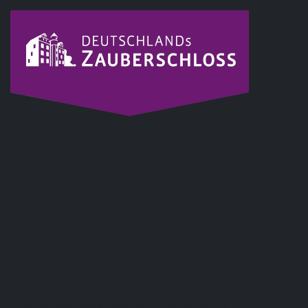
Feiern & Tagen
Sie können die Räume im Zauberschloss auch exklusiv für privat
geschäftliche Veranstaltungen buchen.
Kontaktieren Sie bitte die Ansprechpartner der STESAD G
(Ablauf, Nutzungsumfang, ...):
Frau Jennifer Berger bzw. Herr Janko Gotthardt