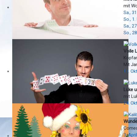
mit W
Sa., 3
So., 1
Sa., 2
So., 2
Volle L
Kopfar
Mit Ja
17. Ok
Luke u
mit Lu
24. Ok
Wunder
Comedy
3. Apr