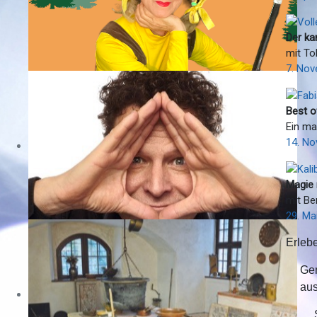
Der ka
mit To
7. Nov
Best o
Ein ma
14. No
Magie 
mit Be
29. Ma
Erleb
Gen
aus