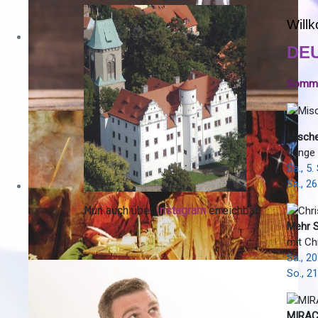
Will
DE
Somme
Mische
Junge 
Sa., 5
Sa., 2
Nun auch über
Instagram
erreichbar.
Mehr S
mit Ch
Sa., 2
So., 2
MIRA