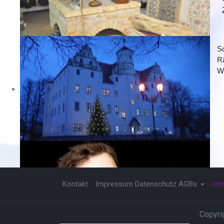
So
Rä
W
Kontakt
Impressum Datenschutz AGBs
Int
Copyri