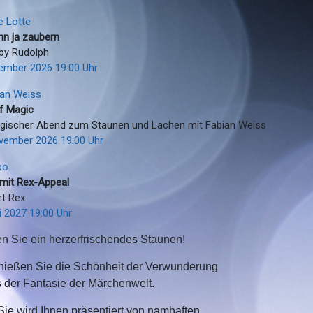
nn ja zaubern
by Rudolph
ember 2026 19:00 Uhr
f Magic
gischer Abend zum Staunen und Lachen mit Fabian Weiss
vember 2026 19:00 Uhr
mit Rex-Appeal
rt Rex
i 2027 19:00 Uhr
en Sie ein herzerfrischendes Staunen!
ießen Sie die Schönheit der Verwunderung
 der Fantasie der Märchenwelt.
Sie wird Ihnen präsentiert von namhaften